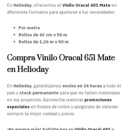
En
Helioday
, ofrecemos el
Vinilo Oracal 651 Mate
en
diferentes formatos para ajustarse a tus necesidades:
Por metro
Rollos de 63 cm x 50 m
Rollos de 1,26 m x 50 m
Compra Vinilo Oracal 651 Mate
en Helioday
En
Helioday
, garantizamos
envíos en 24 horas
a todo el
país y
stock permanente
para que no falten materiales
en tus proyectos. Aprovecha nuestras
promociones
especiales
en finales de rollos y asegúrate de obtener
siempre la mejor calidad y precio.
¡No espere más! Solicite hoy su
Vinilo Oracal 651
y