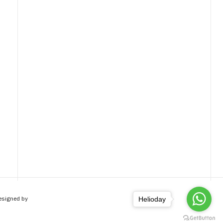
Designed by
Helioday