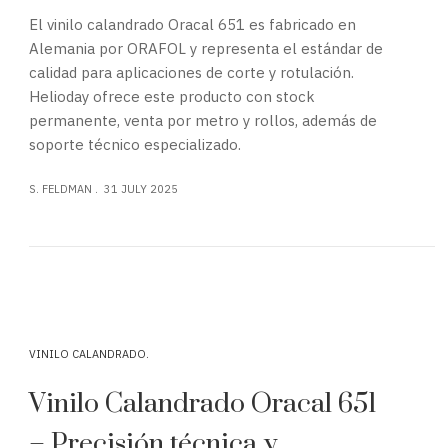
– Solución económica sin
sacrificar calidad
El
Oracal 641
es vinilo calandrado monomérico
que ofrece una excelente relación calidad-precio.
Ideal para aplicaciones de corta a media duración
como señalización, decoración promocional y
rotulación interior. Helioday lo distribuye con stock
permanente y atención técnica profesional.
S. FELDMAN
31 JULY 2025