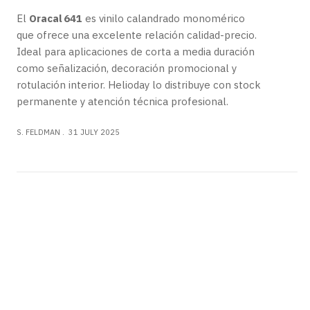
durabilidad profesional
El vinilo calandrado Oracal 651 es fabricado en
Alemania por ORAFOL y representa el estándar de
calidad para aplicaciones de corte y rotulación.
Helioday ofrece este producto con stock
permanente, venta por metro y rollos, además de
soporte técnico especializado.
S. FELDMAN
31 JULY 2025
VINILO CALANDRADO
Vinilo Calandrado Oracal 651